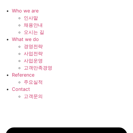
콘
텐
Who we are
츠
인사말
로
채용안내
건
오시는 길
너
What we do
뛰
경영전략
기
사업전략
사업운영
고객만족경영
Reference
주요실적
Contact
고객문의