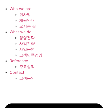
콘
텐
Who we are
츠
인사말
로
채용안내
건
오시는 길
너
What we do
뛰
경영전략
기
사업전략
사업운영
고객만족경영
Reference
주요실적
Contact
고객문의