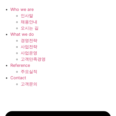
콘
텐
Who we are
츠
인사말
로
채용안내
건
오시는 길
너
What we do
뛰
경영전략
기
사업전략
사업운영
고객만족경영
Reference
주요실적
Contact
고객문의